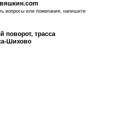
евяшкин.com
сть вопросы или пожелания, напишите
й поворот, трасса
ка-Шихово