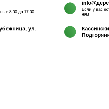
info@дер
Если у вас е
ь с 8:00 до 17:00
нам
убежница, ул.
Кассински
Подгорян