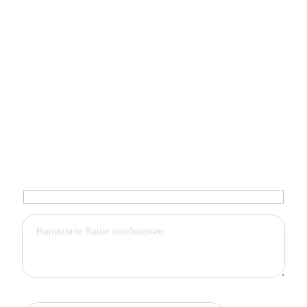
Не нашли нужные
пиломатериалы?
Напишите нам сообщение, мы перезвоним Вам и
поможем с выбором